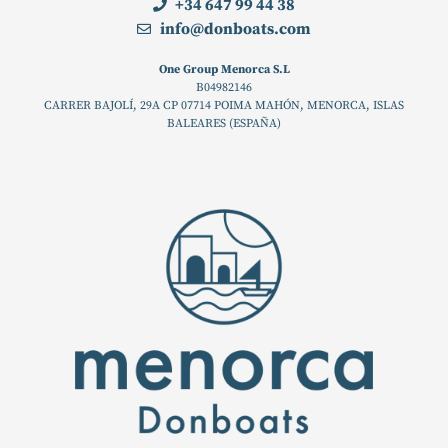
+34 647 99 44 38
info@donboats.com
One Group Menorca S.L
B04982146
CARRER BAJOLÍ, 29A CP 07714 POIMA MAHÓN, MENORCA, ISLAS
BALEARES (ESPAÑA)